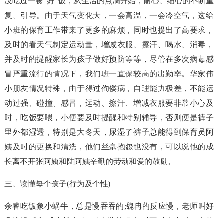
没吃过一餐“好”饭，从生活的点滴开始，耐心、细心的不断重
复、引导。由于天气变化大，一会高温，一会冷空气，这给
小班的保育工作带来了更多的麻烦，同时也提出了高要求，
及时的看天气制定运动量，增减衣服、擦汗、喝水、消毒，
并及时的提醒家长为孩子做好预防等等，尽管在多次病毒感
冒严重流行的情况下，我们班一直保较高的出勤率。华家伟
小朋友情况特殊，由于得过佝偻病，自理能力极差，不能运
动过强、碰撞、感冒，运动、擦汗、增减衣服要非常小心及
时，吃饭要喂，小便要及时提醒和特别辅导，否则便是裤子
里外都湿透，特别是大冬天，尿湿了裤子总能得到保育员阿
姨及时的更换和清洗，他们丝毫抱怨也没有，可以说他的成
长离不开张阿姨和陆阿姨辛勤的劳动和爱的鼓励。
三、读懂每个孩子(行为及个性)
余睿吃饭象小蜗牛，总是慢吞吞的;魏冉的反应慢，老师叫好