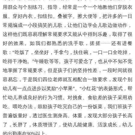
用群众与个别练习、指导，经常是一个一个地教他们穿脱衣
服、穿好内衣，扣纽扣、叠被字、擦大便等，把许多的一日
常规编成一小段搞笑的儿歌，让他们边学会儿歌边做动作，
这样他们既容易理解常规要求又能从中得到乐趣，取得了很
好的效果。如我们都熟悉的洗手歌，搓搓┈┈还有进餐
歌：“吃饭了，坐坐好，手拿勺，扶住碗，一口一口全吃掉，
吃得干净饱。”午睡歌等等。孩子可爱念了，也从中不知不觉
地掌握了常规要求，但是孩子们的坚持性差，一段时间就很
容易忘，于是我们四位老师就互相配合一致要求，发现个别
幼儿有一点点进步以奖励“小苹果”、“小红花”的表扬形式，帮
忙幼儿养成良好的行为习惯。对挑食、食欲差的孩子采用劝
吃、喂吃办法，鼓励孩子吃完自己的一份饭菜，我们班孩子
普遍饭量好，透过医生测身高、体重，发现大部分孩子长高
了，长胖了，体质增强了，使幼儿能健康、活泼成长，幼儿
的出勤率在90%以上。