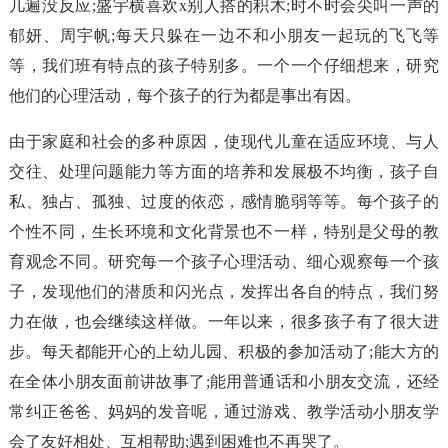
几遍没反应;盛宇横喜欢x别人搭的积木;时不时会尖叫一声的
郁妍、周宇帆;每天只躲在一边不和小朋友一起玩的飞飞等
等，我们班有特点的孩子特别多。一个一个仔细想来，研究
他们的心理活动，每个孩子的行为都是事出有因。
由于家庭和社会的多种原因，使现代儿童在适应环境、与人
交往、处理问题能力等方面的培养和发展极不均衡，孩子自
私、独占、孤独、过度的依恋，感情脆弱等等。每个孩子的
个性不同，生长环境和文化背景也不一样，特别是父母的教
育观念不同。研究每一个孩子心理活动、细心观察每一个孩
子，发现他们的潜质和闪光点，发挥出各自的特点，我们努
力在做，也会继续这样做。一年以来，很多孩子有了很大进
步。每天都能开心的上幼儿园、积极的参加活动了;能大方的
在全体小朋友面前讲故事了;能用普通话和小朋友交流，还经
常纠正爸爸、妈妈的发音呢，通过游戏、教学活动小朋友学
会了友好相处、互相帮助;遇到困难也不再哭了。