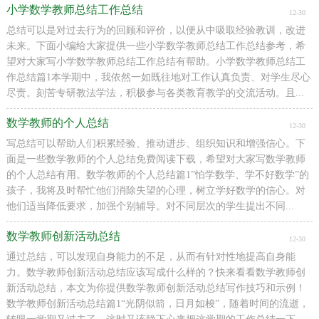
小学数学教师总结工作总结
12-30
总结可以是对过去行为的回顾和评价，以便从中吸取经验教训，改进
未来。下面小编给大家提供一些小学数学教师总结工作总结参考，希
望对大家写小学数学教师总结工作总结有帮助。小学数学教师总结工
作总结篇1本学期中，我依然一如既往地对工作认真负责、对学生尽心
尽责。刻苦专研教法学法，积极参与各类教育教学的交流活动。且...
数学教师的个人总结
12-30
写总结可以帮助人们积累经验、推动进步、组织知识和增强信心。下
面是一些数学教师的个人总结免费阅读下载，希望对大家写数学教师
的个人总结有用。数学教师的个人总结篇1”怕学数学、学不好数学”的
孩子，我将及时帮忙他们消除失望的心理，树立学好数学的信心。对
他们适当降低要求，加强个别辅导。对不同层次的学生提出不同...
数学教师创新活动总结
12-30
通过总结，可以发现自身能力的不足，从而有针对性地提高自身能
力。数学教师创新活动总结应该写成什么样的？快来看看数学教师创
新活动总结，本文为你提供数学教师创新活动总结写作技巧和示例！
数学教师创新活动总结篇1“光阴似箭，日月如梭”，随着时间的流逝，