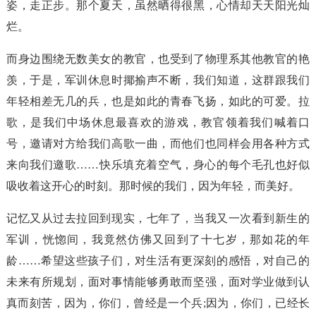
姿，走正步。那个夏天，虽然晒得很黑，心情却天天阳光灿
烂。
而身边围绕无数美女的教官，也受到了物理系其他教官的艳
羡，于是，军训休息时揶揄声不断，我们知道，这群跟我们
年轻相差无几的兵，也是如此的青春飞扬，如此的可爱。拉
歌，是我们中场休息最喜欢的游戏，教官领着我们喊着口
号，邀请对方给我们高歌一曲，而他们也同样会用各种方式
来向我们邀歌……快乐填充着空气，身心的每个毛孔也好似
吸收着这开心的时刻。那时候的我们，因为年轻，而美好。
记忆又从过去拉回到现实，七年了，当我又一次看到新生的
军训，恍惚间，我竟然仿佛又回到了十七岁，那如花的年
龄……希望这些孩子们，对生活有更深刻的感悟，对自己的
未来有所规划，面对事情能够勇敢而坚强，面对学业做到认
真而刻苦，因为，你们，曾经是一个兵;因为，你们，已经长