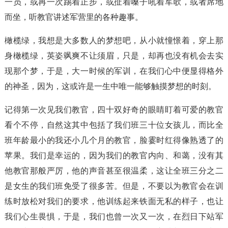
一员，或再一次踢着正步，或扯着嗓子吼着军歌，或者席地
而坐，听教官讲述军营里的各种趣事。
橄榄绿，我想是大多数人的梦想吧，从小就憧憬着，穿上那
身橄榄绿，英姿飒爽不让须眉，只是，却再也没有机会去实
现那个梦，于是，大一时候的军训，在我们心中便显得格外
的神圣，因为，这或许是一生中唯一能够触摸梦想的时刻。
记得第一次见我们教官，四十双好奇的眼睛盯着可爱的教官
看个不停，自然这其中包括了我们班三十位女孩儿，而比全
班年龄最小的我还小几个月的教官，脸霎时红得像熟透了的
苹果。我们是幸运的，因为我们的教官内向、和蔼，没有其
他教官那般严厉，他的声音甚至很温柔，这让全班三分之二
是女生的我们班免受了很多苦。但是，不要以为教官会在训
练时放松对我们的要求，他训练起来铁面无私的样子，也让
我们心生畏惧，于是，我们也曾一次又一次，在烈日下站军