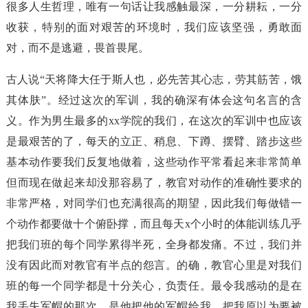
很多人生哲理，唯有一句话让我感触最深，一分耕耘，一分
收获，特别的面对艰苦的环境时，我们应该坚强，勇敢面
对，而不是逃避，畏首畏尾。
古人说“天将降大任于斯人也，必先苦其心志，劳其筋苦，饿
其体肤”。经过这次的军训，我的确深有体会这句名言的含
义。作为男生最多的xx学院的我们，在这次的军训中也应该
是最艰苦的了，每天的立正、稍息、下蹲、摆臂、踏步这些
基本动作要我们反复地做着，这些动作平常看起来非常简单
但而现在做起来却没那容易了，教官对动作的准确性要求的
非常严格，对同学们也充满很高的期望，因此我们每做错一
个动作都要做十个俯卧撑，而且每天x个小时的体能训练几乎
把我们班的每个同学累得半死，全身都发痛。不过，我们并
没有因此而对教官有半点的怨言。的确，教官心里是对我们
班的每一个同学都是十分关心，负责任。最令我感动的是在
我丢失军帽的那次，是他把他的军帽给我，把我原以为要被