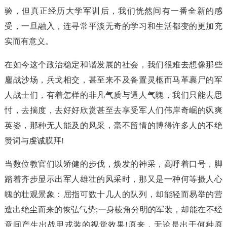
验，但真正经历大学军训后，我们恍然间有一番全新的感
受，一旦融入，连寻常平淡无奇的学习和生活都变的更加充
实而有意义。
在如今这个政治稳定和谐发展的社会，我们很难去想像那些
鏖战沙场，兵戈相交，甚至来不及备置灵柩而马革裹尸的军
人战士们，有着怎样的非凡气质与逼人气魄，我们只能去思
忖，去揣度，去好好欣赏甚至去享受军人们伟岸奇崛的飒爽
英姿，那种无人能及的风采，毫不留情的博得许多人的不绝
赞词与虔诚膜拜!
当数位教官们以矫健的步伐，焕发的神采，高呼着口号，脚
踏着齐步显示出军人雄壮的风采时，那又是一种何等摄人心
魄的壮观景象：屈指可数十几人的队列，却能轻而易举的营
造出绝尘而来的恢弘气势;一身棱角分明的军装，却能在不经
意间产生出战甲戎装的视觉效果!原来，无论是出于何种原