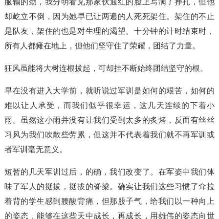
服输的劲，我分明看见那家伙通红的脸上写满了挣扎，但他
却屹立不倒，因为她早已让两遍的人死死架住。架住的不止
是队友，架住的也是对生理的渴望。十分钟的计时结束时，
所有人都瘫在地上，但他们坚守住了荣耀，团结了力量。
狂风虽能将大树连根拔起，可却挂不断始终团结坚守的根。
早在没有进入大学前，就听说过军训是如何的艰苦，如何的
难以让人承受，而我们似乎很幸运，这几天连续的下着小
雨。虽然这小雨并没有让我们受到太多的炙烤，反而有丝丝
习风为我们吹散些劳累，但这并不代表着我们就不再军训或
者军训毫无意义。
短暂的几天军训过后，的确，我们改变了。在军姿中我们体
味了军人的挺拔，挺拔的脊梁。确实让我们这些习惯了耷拉
着背的学生感到腰酸背痛，但那股子气，给我们以一种向上
的姿态，能够在这些天中成长，再成长，用雄伟的姿态向世