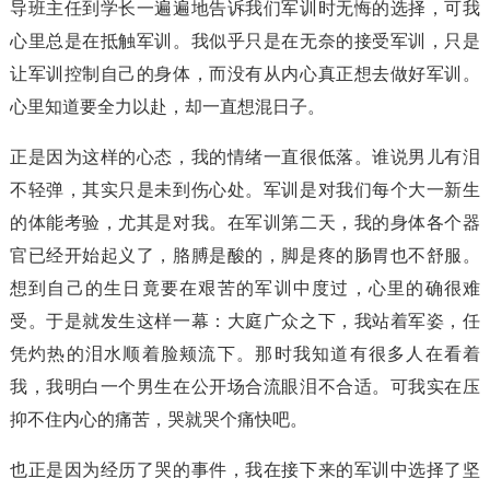
导班主任到学长一遍遍地告诉我们军训时无悔的选择，可我
心里总是在抵触军训。我似乎只是在无奈的接受军训，只是
让军训控制自己的身体，而没有从内心真正想去做好军训。
心里知道要全力以赴，却一直想混日子。
正是因为这样的心态，我的情绪一直很低落。谁说男儿有泪
不轻弹，其实只是未到伤心处。军训是对我们每个大一新生
的体能考验，尤其是对我。在军训第二天，我的身体各个器
官已经开始起义了，胳膊是酸的，脚是疼的肠胃也不舒服。
想到自己的生日竟要在艰苦的军训中度过，心里的确很难
受。于是就发生这样一幕：大庭广众之下，我站着军姿，任
凭灼热的泪水顺着脸颊流下。那时我知道有很多人在看着
我，我明白一个男生在公开场合流眼泪不合适。可我实在压
抑不住内心的痛苦，哭就哭个痛快吧。
也正是因为经历了哭的事件，我在接下来的军训中选择了坚