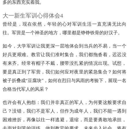
多的东西充实着我。
大一新生军训心得体会4
曾经是，现在依然，年轻的心对军训生活一直充满无比向
往。军营是一个神圣的地方，哪里都是铮铮铁骨的好汉子。
如今，大学军训让我更深一层地体会到当兵的不易，当一个
好兵更艰难。教官让我们准时集合，我们都拖沓着，迟迟没
有来齐。经常有帽子不戴，腰带没扎紧的情况出现。试想，
要是真正到了军营，我们如何应对夜里的紧急集合？如何将
被子折叠成“豆腐块”，如何在烈日与风雨的考验下，展现一名
合格当代军人的风采？
也许会有人抱怨：我们并非真正的军人，为何要这般要求自
己？没错，我们不是军人，但作为成年人，我们不能一遇到
困难挫折，再像以往一样逃避，退缩，而是要勇敢地承担，
去面对刻苦的训练，做到教官的要求。未来步入社会，将有