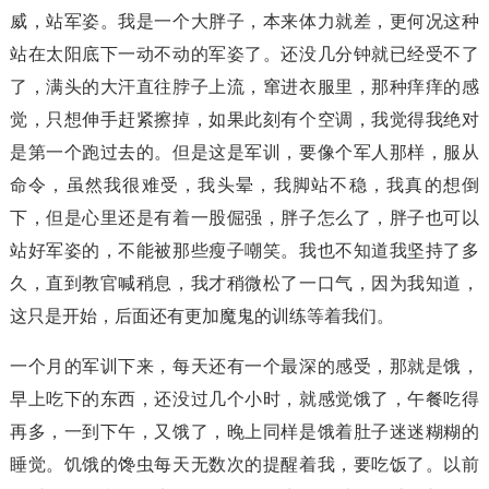
威，站军姿。我是一个大胖子，本来体力就差，更何况这种
站在太阳底下一动不动的军姿了。还没几分钟就已经受不了
了，满头的大汗直往脖子上流，窜进衣服里，那种痒痒的感
觉，只想伸手赶紧擦掉，如果此刻有个空调，我觉得我绝对
是第一个跑过去的。但是这是军训，要像个军人那样，服从
命令，虽然我很难受，我头晕，我脚站不稳，我真的想倒
下，但是心里还是有着一股倔强，胖子怎么了，胖子也可以
站好军姿的，不能被那些瘦子嘲笑。我也不知道我坚持了多
久，直到教官喊稍息，我才稍微松了一口气，因为我知道，
这只是开始，后面还有更加魔鬼的训练等着我们。
一个月的军训下来，每天还有一个最深的感受，那就是饿，
早上吃下的东西，还没过几个小时，就感觉饿了，午餐吃得
再多，一到下午，又饿了，晚上同样是饿着肚子迷迷糊糊的
睡觉。饥饿的馋虫每天无数次的提醒着我，要吃饭了。以前