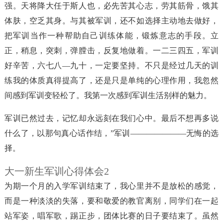
强。天将降大任于斯人也，必先苦其心志，劳其筋骨，饿其
体肤，空乏其身。与其被军训，还不如选择主动地去做好，
把军训当作一种帮助自己训练体能，锻炼意志的手段。立
正，稍息，突刺，弹膛击，反复地做着。一二三四五，军训
好辛苦，六七八—九十，一定要坚持。不只是经过几天的训
练我的体质真得提高了，还是只是单纯的心理作用，我忽然
间感到军训变轻松了。我第一次感到军训生活别样的魅力。
军训已然过去，记忆却永远刻在我们心中。最后不想再多说
什么了，以那句真心话作结，”军训———————无悔的选
择。
大一新生军训心得体会2
为期一个月的入学军训结束了，我心里并不是放松的感觉，
而是一种淡淡的失落，要和敬爱的教官离别，同学们在一起
站军姿，唱军歌，踢正步，团体比赛的日子要结束了。虽然