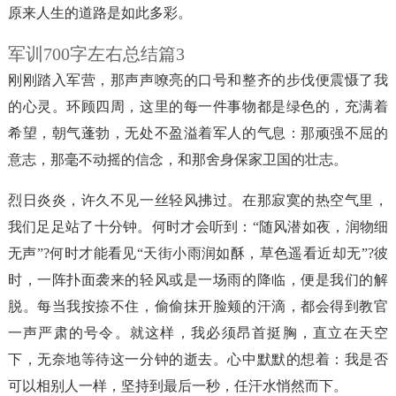
原来人生的道路是如此多彩。
军训700字左右总结篇3
刚刚踏入军营，那声声嘹亮的口号和整齐的步伐便震慑了我
的心灵。环顾四周，这里的每一件事物都是绿色的，充满着
希望，朝气蓬勃，无处不盈溢着军人的气息：那顽强不屈的
意志，那毫不动摇的信念，和那舍身保家卫国的壮志。
烈日炎炎，许久不见一丝轻风拂过。在那寂寞的热空气里，
我们足足站了十分钟。何时才会听到：“随风潜如夜，润物细
无声”?何时才能看见“天街小雨润如酥，草色遥看近却无”?彼
时，一阵扑面袭来的轻风或是一场雨的降临，便是我们的解
脱。每当我按捺不住，偷偷抹开脸颊的汗滴，都会得到教官
一声严肃的号令。就这样，我必须昂首挺胸，直立在天空
下，无奈地等待这一分钟的逝去。心中默默的想着：我是否
可以相别人一样，坚持到最后一秒，任汗水悄然而下。