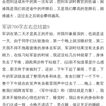
会想到这成长中的第一次军训，想到军训时教官的告诫：困
难既是我们前进途中的绊脚石，又是我们攀高的垫脚石，困
难越大，迈过去之后就会攀得越高。
军训700字左右总结篇9
军训在第二天才是真正的开始。对我印象最深的，也就是这
一天。由于同学们比较激动，第一个晚上就没睡好觉，第二
天我不得不拖着疲倦的身体去军训。军训时结果没有太多的
精力，在练习站军姿的时候，我还没站几分钟就晕了，身体
失去了平衡，踉跄两步终于站稳了。(以前不知道晕是什么感
觉，那天终于体验到了。还好，下午下起了暴雨，于是，下
午的军训就改成了整理内务和休息。舍友们聊了一个下午，
整个下午就在欢笑声夹杂着雷雨声中过去了……晚上，教官
教我们唱两首军歌，《军中绿花》和《团结就是力量》。我
原本不愉快的心情也好转了。睡觉时，我以舍长的身份和舍
员们达成一致，今晚不讲话了，早点睡，保证充足的睡眠，