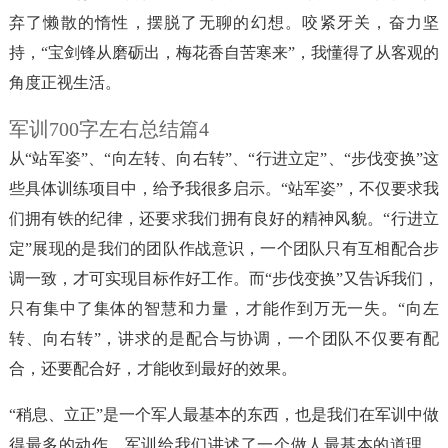
弃了懒散的惰性，摆脱了无聊的幻想。咬紧牙关，奋力坚
持，“宝剑锋从磨砺出，梅花香自苦寒来”，我懂得了从客观的
角度正视生活。
军训700字左右总结篇4
从“站军姿”、“向左转、向右转”、“行进立定”、“步伐变换”这
些具体训练项目中，给予我很多启示。“站军姿”，不仅要求我
们拥有铁的纪律，还要求我们拥有良好的精神风貌。“行进立
定”展现的是我们的团队作战意识，一个团队只有互相配合步
调一致，才可实现目标作好工作。而“步伐变换”又告诉我们，
只有集中了集体的智慧和力量，才能作到万无一失。“向左
转、向右转”，讲求的是配合与协调，一个团队不仅要有配
合，还要配合好，才能收到最好的效果。
“稍息、立正”是一个军人最基本的东西，也是我们在军训中做
得最多的动作。军训给我们讲述了一个做人最基本的道理，