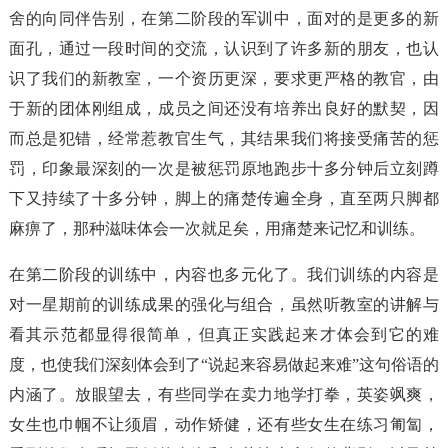
舍的向同伴告别，在第二阶段的军训中，面对的是更多的新
面孔，通过一段时间的交流，认识到了许多新的朋友，也认
识了我们的新教室，一个资历更深，要求更严格的教官，由
于新的团体刚组成，成员之间还没有培养出良好的默契，因
而总是犯错，经常惹教官生气，其结果我们将接受痛苦的惩
罚，印象最深刻的一次是被惩罚原地跑步十多分钟后立刻蹲
下又持续了十多分钟，脚上的痛楚传遍全身，直至两只脚都
麻痹了，那种滋味体会一次就足矣，用痛楚来记忆和训练。
在第二阶段的训练中，内容也多元化了。我们训练的内容是
对一星期前的训练成果的强化与组合，虽然听教室的讲解与
看其示范都显得很简单，但真正实践起来才体会到它的难
度，也使我们深刻体会到了“说起来容易做起来难”这句俗语的
内涵了。放眼望去，有些同学在卖力地学打拳，英姿飒爽，
女生也巾帼不让须眉，动作矫健，还有些女生在练习匍匐，