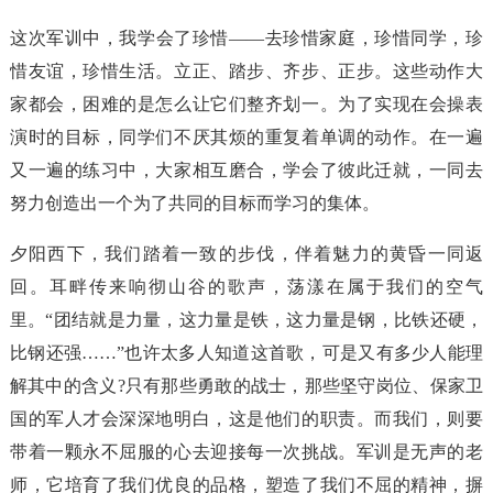
这次军训中，我学会了珍惜——去珍惜家庭，珍惜同学，珍
惜友谊，珍惜生活。立正、踏步、齐步、正步。这些动作大
家都会，困难的是怎么让它们整齐划一。为了实现在会操表
演时的目标，同学们不厌其烦的重复着单调的动作。在一遍
又一遍的练习中，大家相互磨合，学会了彼此迁就，一同去
努力创造出一个为了共同的目标而学习的集体。
夕阳西下，我们踏着一致的步伐，伴着魅力的黄昏一同返
回。耳畔传来响彻山谷的歌声，荡漾在属于我们的空气
里。“团结就是力量，这力量是铁，这力量是钢，比铁还硬，
比钢还强……”也许太多人知道这首歌，可是又有多少人能理
解其中的含义?只有那些勇敢的战士，那些坚守岗位、保家卫
国的军人才会深深地明白，这是他们的职责。而我们，则要
带着一颗永不屈服的心去迎接每一次挑战。军训是无声的老
师，它培育了我们优良的品格，塑造了我们不屈的精神，摒