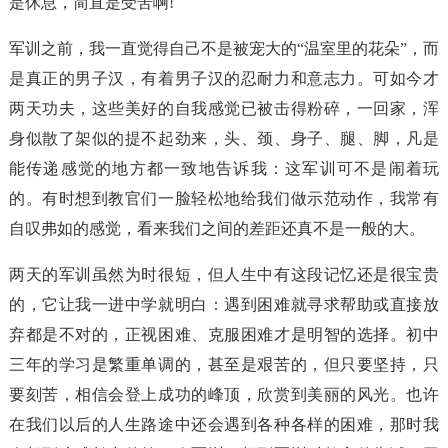
是休息，简直是受苦啊!
军训之前，我一直觉得自己不是被宠大的“温室里的花朵”，而
是真正的男子汉，有着男子汉的忍耐力和意志力。可如今才
两天功夫，这些美好的自我感觉已被击得粉碎，一回家，浑
身似散了架似的提不起劲来，头、颈、身子、腿、脚，凡是
能传递感觉的地方都一致地告诉我：这军训可不是闹着玩
的。有时想到教官们一脸轻松地给我们做示范动作，我常有
自叹弗如的感觉，看来我们之间的差距还真不是一般的大。
两天的军训虽然为时很短，但人生中有这段记忆还是很宝贵
的，它让我一进中学就明白：遇到困难就寻求帮助或直接放
弃都是不对的，正视困难、克服困难才是明智的选择。初中
三年的学习是繁重单调的，甚至是艰苦的，但只要坚持，只
要刻苦，相信会登上成功的峰顶，欣赏到美丽的风光。也许
在我们以后的人生路途中还会遇到各种各样的困难，那时我