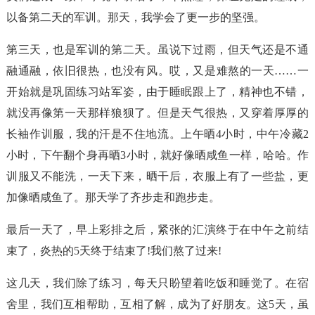
以备第二天的军训。那天，我学会了更一步的坚强。
第三天，也是军训的第二天。虽说下过雨，但天气还是不通
融通融，依旧很热，也没有风。哎，又是难熬的一天……一
开始就是巩固练习站军姿，由于睡眠跟上了，精神也不错，
就没再像第一天那样狼狈了。但是天气很热，又穿着厚厚的
长袖作训服，我的汗是不住地流。上午晒4小时，中午冷藏2
小时，下午翻个身再晒3小时，就好像晒咸鱼一样，哈哈。作
训服又不能洗，一天下来，晒干后，衣服上有了一些盐，更
加像晒咸鱼了。那天学了齐步走和跑步走。
最后一天了，早上彩排之后，紧张的汇演终于在中午之前结
束了，炎热的5天终于结束了!我们熬了过来!
这几天，我们除了练习，每天只盼望着吃饭和睡觉了。在宿
舍里，我们互相帮助，互相了解，成为了好朋友。这5天，虽