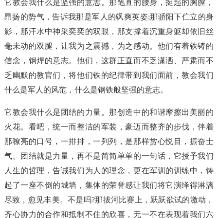
它教会我什么是坚强的意志。那笔直的腰身，挺起的胸膛，
昂扬的势气，告诉我那是军人的飒爽英姿;那骄阳下伫立的身
影，那汗水中神采奕奕的双眼，那支撑着沉重身躯却依旧丝
毫未动的双腿，让我为之震撼，为之感动。他们有着铁铸的
信念，钢焊的意志。他们，这群正直而不乏潇洒、严肃而不
乏幽默的教官们，将他们铁的纪律带到我们面前，教会我们
什么是军人的风范，什么是钢铁般坚强的意志。
它教会我什么是团结的力量。那创造中的和谐摩擦出美丽的
火花。看吧，统一而整洁的军装，豪迈而整齐的步伐，伴着
那嘹亮的口号，一排排，一列列，是那样赏心悦目，振奋士
气。团结就是力量，再不是简简单单的一句话，它授予我们
人生的哲理，告诫我们为人的理念，更在军训的训练中，铸
起了一座不倒的城墙，集体的荣誉感让我们将它演绎得淋漓
尽致，愈见丰美。不是吗?那拔河比赛上，跃跃欲试的激动，
齐心协力的合作和抵制不住的欣喜，无一不在表现着我们六