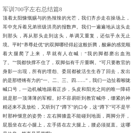
军训700字左右总结篇8
顶着太阳慷慨赐与的热辣辣的光芒，我们齐步走在操场上，
耳中充斥着兄弟班级洪亮的报数声。我们一遍遍地从这头走
到那头，再从那头走到这头，单调又重复，还似乎永无止
境。平时“养尊处优”的双脚哪经得起这般折腾，酸麻的感觉顺
着大腿爬了上来，早就有人在喊：“我的脚都磨出血泡
了。”“我都快撑不住了，双脚似有千斤重啊。”可只要教官的
身影一出现，所有的埋怨、委屈都被活生生吞了回去，发出
的是那铿锵有力的“一、二、三、四……”，我们一边扯着喉咙
喊口号，一边机械地踢着正步，头皮和阳光之间的唯一障碍
就是那一顶薄薄的军帽。好不容易听到教官喊停，绷紧的神
精还来不及放松，又听到了“蹲下”的口令，这“蹲下”可不是平
时那种惬意的姿势：左右脚膝盖不能碰到地面，两脚分开，
屁股坐在右小腿上，左手搭在左大腿上，腰必须挺直。这哪