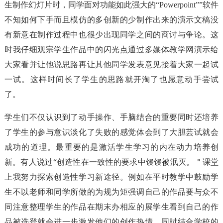
生制作幻灯片时，同学面对功能如此强大的“Powerpoint””软件
不知如何下手而且模仿的多创新的少制作出来的演示文稿没
有新意在制作过程中也很少出现同学之间的商讨与争论。这
时我仔细观宗学生作品中的闪光点通过多媒体教学网演示给
大家看并让他说思路再让其他同学发表意见接着大家一起试
一试。这样时间长了学生的思路就开淘了也愿意动手尝试
了。
学生们不仅认识到了动手操作、手脑结合的重要同时还培养
了学生的参与意识淡化了失败的感觉体会到了大胆芸试就会
成功的道理。最重要的是激活学生学习的内在动力培养创
新。有人说过“创造性在一致性的要求中馒馒被泯灭。＂课堂
上我努力探索创造性学习新途径。例如在平时教学中鼓励学
生不以老师和同学所做的为规为矩强调自己的作品要与众不
同注意整理学生的作品在期末办相应的展学生看到自己的作
品被选登就会进一步激发他们的创作热情。同时结合学校的