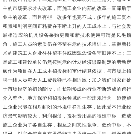
主的市场要求才去改革，而施工企业内部的改革一直滞后于
业主的改革，而且有些一改多年也完不成，多年的施工资本
积累和利润空间正耗费在不断上升的人工成本上，与社会发
展相适应的机具设备采购更新和新技术使用可谓是凤毛麟
角，施工人员的素质仍在停留在老的技术培训上，掌握新技
术的建筑工人企业往往留不住或因观念设备守旧用不上；三
是施工和建设单位仍然按照老的计划经济思路制定的劳动定
额作为项目在人工成本招投标和审计结算依据，与市场上招
聘一线人员每天人工费数额已不相适应；加之我们国家正处
于市场经济的初始阶段，而长期形成的行业垄断造成的跨行
介入壁垒、地方保护和招投标领域的一些违规行为，迫使施
工企业只能在相对封闭的环境中挣扎生存，因此受本行业经
济景气影响较大，利润很薄，投标费用高的很难中标，造成
施工企业为了各自生存，相互之间恶性竞争、低价中标，不
得已，以完全偏离自有承受能力去承建一个工程，进而造成