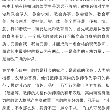
书本上的有限知识教给学生是远远不够的，教师必须对学生
做到教会做人、教会求知、教会办事、教会健体、教会审
美、教会创造，要把德、智、体、美全面开展，使知、情、
意、行和谐统一，而要达此种教育目的，首先就必须从改变
教育者开始，一个现代教师就必须不断裔高自身的教育素
质，完善自我，我自完善，才能成为一名合格的现代教师，
而这其中最关键的我认为有两点：一是高尚的人格力量，一
是自己广博的学识。
在学生心目中，教师是社会的标准，是道德的化身，人类的
楷模，父母的替身。他们把师德高尚的教师作为学习的典
范，模仿其态度、情趣、品行，乃至行为举止音容笑貌、板
书笔迹等。教师的人格作为师德的有形表现，高尚而富有魅
力的教师人格就产生身教重于言教的良好效果。孔子曰：“其
身正，不令那么从，其身不正，虽令不从。〞由八可见教师