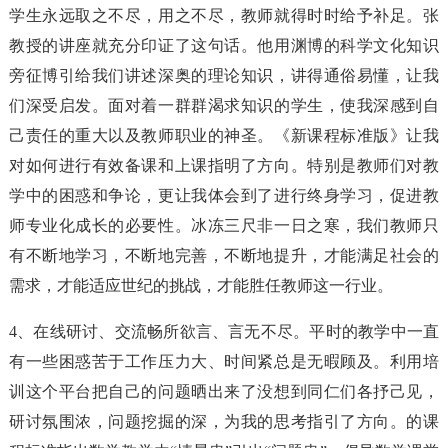
学生永远取之不尽，用之不尽，教师就得时时给予补足。张
教授的讲座就充分印证了这句话。他用渊博的科学文化知识
旁征博引给我们讲述深奥的理论知识，讲得通俗易懂，让我
们深受启发。面对着一群群渴求知识的学生，使我深感到自
己责任的重大以及教师职业的神圣。《新课程标准版》让我
对如何进行有效备课和上课指明了方向。特别是教师们对教
学中的困惑和争论，更让我体会到了进行终身学习，促进教
师专业化成长的必要性。冰冻三尺非一日之寒，我们教师只
有不断地学习，不断地完善，不断地提升，才能满足社会的
需求，才能适应世纪的挑战，才能胜任教师这一行业。
4、在线研讨、交流畅所欲言、言无不尽。平时的教学中一直
有一些困惑苦于工作压力大、时间紧总是无暇顾及。利用培
训这个平台把自己的问题晒出来了没想到同仁们各抒己见，
研讨氛围浓，问题挖掘的深，为我的思考指引了方向。的课