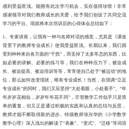
感到受益匪浅。能拥有此次学习机会，实在值得珍惜！非常
感谢领导对我们教师成长的关爱，给予我们创设了共同交流
学习的平台。现就将本次培训后的心得体会总结如下：
1、专家讲座，让我有一种与名师对话的感觉，尤其是《课改
背景下的教师专业成长》使我受益匪浅。长期以来，我们因
受到种种来自各方面的“干扰”，而丢掉了太多常态的东西，比
如必要的讲解、必要的练习等，我们在种种压力下，被迫成
长、被迫提高、被迫培训等等，常常使自己处于“被运动”的地
位，那么如何改变现状，唯有专业成长！当然，在强调“立足
专业成长”的同时，我们又应坚持“大处着眼，小处着手”。“年
年岁岁花相似，岁岁年年花不同”，尽管教学工作似乎只是简
单的重复，但又正是通过积极的实践和认真的总结与反思，
教师才能不断取得新的进步。特级教师张兴华的《小学数学
教学心理》深入浅出的解读了“表象”、“变式”、“迁移”等词语