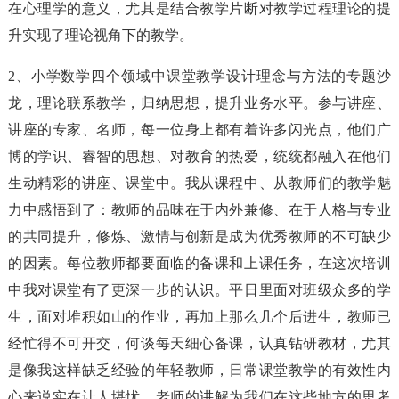
在心理学的意义，尤其是结合教学片断对教学过程理论的提
升实现了理论视角下的教学。
2、小学数学四个领域中课堂教学设计理念与方法的专题沙
龙，理论联系教学，归纳思想，提升业务水平。参与讲座、
讲座的专家、名师，每一位身上都有着许多闪光点，他们广
博的学识、睿智的思想、对教育的热爱，统统都融入在他们
生动精彩的讲座、课堂中。我从课程中、从教师们的教学魅
力中感悟到了：教师的品味在于内外兼修、在于人格与专业
的共同提升，修炼、激情与创新是成为优秀教师的不可缺少
的因素。每位教师都要面临的备课和上课任务，在这次培训
中我对课堂有了更深一步的认识。平日里面对班级众多的学
生，面对堆积如山的作业，再加上那么几个后进生，教师已
经忙得不可开交，何谈每天细心备课，认真钻研教材，尤其
是像我这样缺乏经验的年轻教师，日常课堂教学的有效性内
心来说实在让人堪忧。老师的讲解为我们在这些地方的思考