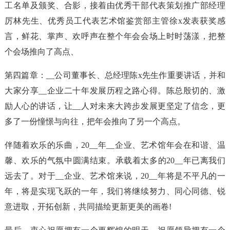
工名单及颁奖、合影，接着由优秀干部代表策划推广部经理
厉林先生、优秀员工代表艺术馆鉴赏部主管徐x发表获奖感
言，鲜花、掌声、欢呼声在整个年会会场上时时荡漾，把整
个会场推向了高点、
第四篇章：__公司董事长、总经理陈x先生作重要讲话，并和
大家分享__企业二十年发展历程之路心得。陈总殷切的、激
励人心的讲话，让__人对未来大跨步发展更坚定了信念，更
多了一份憧憬与向往，把年会推向了另一个高点。
伴随着欢乐的乐曲，20__年__企业、艺术馆年会在和谐、温
馨、欢乐的气氛中圆满结束。承载着太多的20__年已离我们
远去了。对于__企业、艺术馆来说，20__年将是不平凡的一
年，将是实现飞跃的一年，我们将继续努力、同心同德、锐
意进取，开拓创新，共同描绘更新更美的画卷!